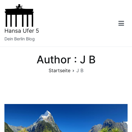
Zum
Inhalt
springen
Hansa Ufer 5
Dein Berlin Blog
Author :
J B
Startseite
J B